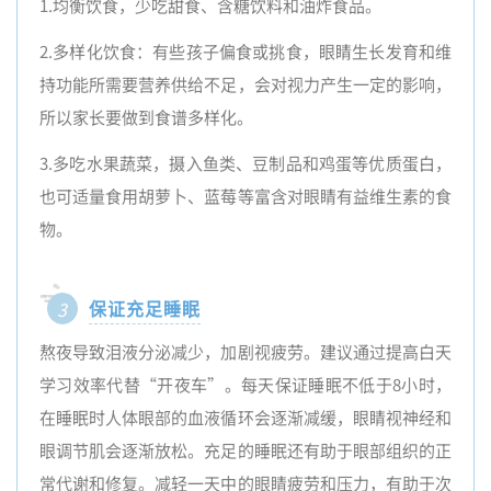
1.均衡饮食，少吃甜食、含糖饮料和油炸食品。
2.多样化饮食：有些孩子偏食或挑食，眼睛生长发育和维
持功能所需要营养供给不足，会对视力产生一定的影响，
所以家长要做到食谱多样化。
3.多吃水果蔬菜，摄入鱼类、豆制品和鸡蛋等优质蛋白，
也可适量食用胡萝卜、蓝莓等富含对眼睛有益维生素的食
物。
保证充足睡眠
3
熬夜导致泪液分泌减少，加剧视疲劳。建议通过提高白天
学习效率代替“开夜车”。每天保证睡眠不低于8小时，
在睡眠时人体眼部的血液循环会逐渐减缓，眼睛视神经和
眼调节肌会逐渐放松。充足的睡眠还有助于眼部组织的正
常代谢和修复。减轻一天中的眼睛疲劳和压力，有助于次