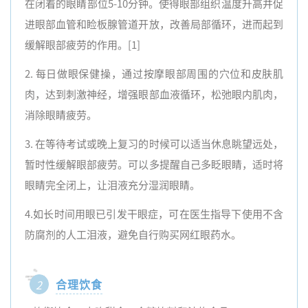
在闭着的眼睛部位5-10分钟。使得眼部组织温度升高并促
进眼部血管和睑板腺管道开放，改善局部循环，进而起到
缓解眼部疲劳的作用。[1]
2. 每日做眼保健操，通过按摩眼部周围的穴位和皮肤肌
肉，达到刺激神经，增强眼部血液循环，松弛眼内肌肉，
消除眼睛疲劳。
3. 在等待考试或晚上复习的时候可以适当休息眺望远处，
暂时性缓解眼部疲劳。可以多提醒自己多眨眼睛，适时将
眼睛完全闭上，让泪液充分湿润眼睛。
4.如长时间用眼已引发干眼症，可在医生指导下使用不含
防腐剂的人工泪液，避免自行购买网红眼药水。
合理饮食
2