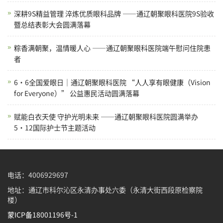
深耕9S精益管理 淬炼优质眼科品牌 ——通辽朝聚眼科医院9S验收
暨总结表彰大会圆满落幕
粽香满朝聚，温情暖人心 ——通辽朝聚眼科医院端午慰问住院患
者
6·6全国爱眼日｜通辽朝聚眼科医院 “人人享有眼健康（Vision
for Everyone）” 公益惠民活动圆满落幕
赋能白衣天使 守护光明未来 ——通辽朝聚眼科医院圆满举办
5·12国际护士节主题活动
电话：4006929697
地址：通辽市科尔沁区永清办事处六委（永清大街西段原检察院
楼）
蒙ICP备18001196号-1