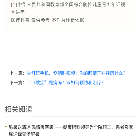
[1]中华人民共和国教育部全国综合防控儿童青少年近视
宣讲团
医疗科普 仅供参考 不作为诊断依据
上一篇：
关灯玩手机、侧躺刷视频：你的眼睛正在经历什么？
下一篇：
“飞蚊症”是病吗？该如何预防和治疗？
相关阅读
酷暑送清凉 温情暖医患 ——朝聚眼科领导为全院职工、患者及家
属送绿豆汤解暑