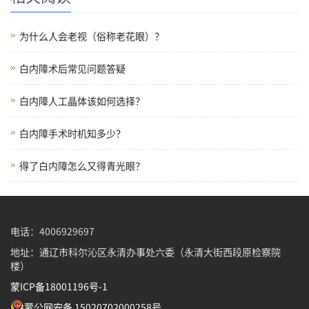
为什么人会老视（俗称老花眼）？
白内障术后常见问题答疑
白内障人工晶体该如何选择？
白内障手术时机知多少？
得了白内障怎么又得青光眼？
电话：4006929697
地址：通辽市科尔沁区永清办事处六委（永清大街西段原检察院
楼）
蒙ICP备18001196号-1
蒙公网安备 15020702000258号