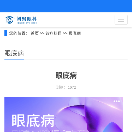
导
航
菜
您的位置：
首页
>>
诊疗科目
>>
眼底病
单
眼底病
眼底病
浏览：
1072